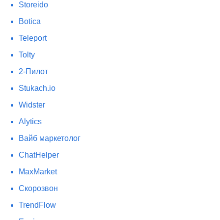
Storeido
Botica
Teleport
Tolty
2-Пилот
Stukach.io
Widster
Alytics
Вайб маркетолог
ChatHelper
MaxMarket
Скорозвон
TrendFlow