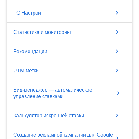
chevron_right
TG Настрой
chevron_right
Статистика и мониторинг
chevron_right
Рекомендации
chevron_right
UTM-метки
Бид-менеджер — автоматическое
chevron_right
управление ставками
chevron_right
Калькулятор искренней ставки
Создание рекламной кампании для Google
chevron_right