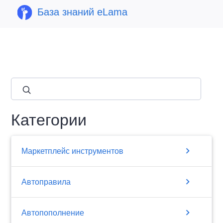
База знаний eLama
close
Категории
chevron_right
Маркетплейс инструментов
chevron_right
Автоправила
chevron_right
Автопополнение