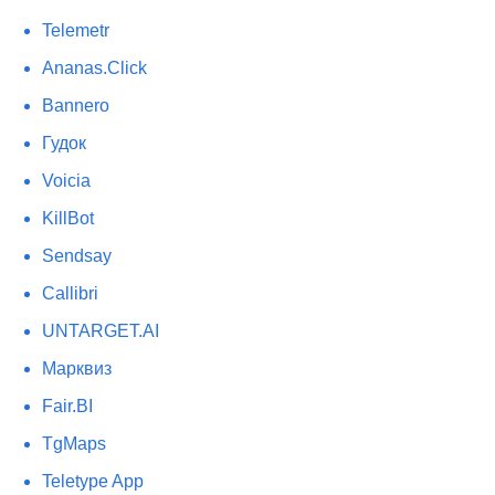
Telemetr
Ananas.Click
Bannero
Гудок
Voicia
KillBot
Sendsay
Callibri
UNTARGET.AI
Марквиз
Fair.BI
TgMaps
Teletype App