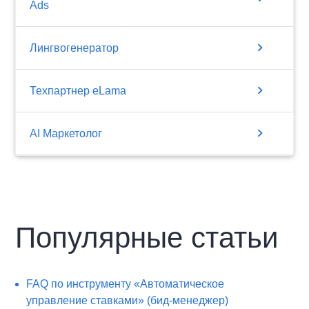
Ads
chevron_right
Лингвогенератор
chevron_right
Техпартнер eLama
chevron_right
AI Маркетолог
Популярные статьи
FAQ по инструменту «Автоматическое
управление ставками» (бид-менеджер)