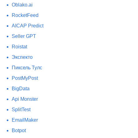
Oblako.ai
RocketFeed
AICAP Predict
Seller GPT
Roistat
Экспекто
Пиксель Тулс
PostMyPost
BigData
Api Monster
SplitTest
EmailMaker
Botpot