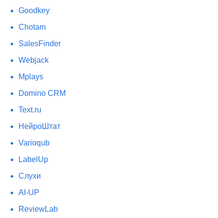
Goodkey
Chotam
SalesFinder
Webjack
Mplays
Domino CRM
Text.ru
НейроШтат
Varioqub
LabelUp
Слухи
AI-UP
ReviewLab